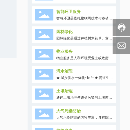
数据技术，通过后台AI识别，自动称
重、积分兑换等手段，将传统的垃圾
智能环卫服务
分类回收箱智能化、数据化，进而减
智慧环卫是依托物联网技术与移动互
少了前端人员监督成本，引导居民提
联网技术，对环卫管理所涉及到的
高垃圾分类意识，实现垃圾分类的精
人、车、物、事进行全过程实时管
细化管理。
园林绿化
理，合理设计规划环卫管理模式，提
园林绿化是通过种植树木花草、营造
升环卫作业质量，降低环卫运营成
建筑和布置园路等方式，将公园、花
本，用数字评估和推动垃圾分类管理
园、植物园、动物园等园林场所、以
效果。其中包括作业状态监控，出勤
物业服务
及包括道路两侧或中间的区域、街景
状态监控，环卫基础设施监控，重点
物业服务是人和环境受业主或政府委
空地，进行绿化美化及养护。人和环
对象监控与信息实时推送，实时视频
托，对房屋建筑及其配套设施设备，
境依靠优势的团队力量，为甲方提供
查看，指令下发，轨迹回放等内容。
以及市政公用设施、绿化、卫生、交
城市园林规划设计、道路绿化施工、
污水治理
通、生活秩序和环境容貌等管理项目
城市街景绿化施工、绿化工程养护等
★ 城乡供水一体化<br /> ★ 河道生态
进行维护、修缮、管理等内容服务。
专业化设计及施工管理的一条龙服
修复<br /> ★ 农村污水治理<br />
务。
土壤治理
通过土壤治理使遭受污染的土壤恢复
正常功能，通常利用物理、化学和生
物的方法转移、吸收、降解和转化土
大气污染防治
壤中的污染物，使其浓度降低到可接
大气污染防治的内容丰富，具有综合
受水平，或将有毒有害的污染物转化
性和系统性，涉及环境规划管理、能
为无害的物质。
源利用、污染防治等许多方面。还需