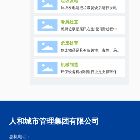
垃圾发电
要在一个特定区域内，把大气环境看
垃圾发电是把垃圾焚烧后进行发电。
作一个整体，综合运用各种防治污染
运用焚烧技术，通过科学方法控制有
的技术措施改善大气质量。由于各地
害物质的产生，能够彻底无害化处理
区的大气污染特征、条件以及大气污
餐厨处置
垃圾，使垃圾量明显减少，并实现资
染综合防治的方向和重点不尽相同，
餐厨垃圾是居民在生活消费过程中形
源的再利用，有效节约土地环境资
因此需要因地制宜地提出相应的对
成的生活废物，主要分为餐饮垃圾和
源。
策。服务内容包括烟气治理和工业废
厨余垃圾。前者产生自饭店、食堂等
气治理
危废处置
餐饮业，后者主要来自居民日常烹调
危废物品是具有腐蚀性、毒性、易燃
中废弃料。餐厨垃圾极易腐烂变质，
性、感染性等危险特性，或者可能对
传播细菌和病毒，是城市环境一个重
环境或者人体健康造成有害影响的废
要污染源，对餐厨垃圾的无害化、再
机械制造
弃物品。随着工业的发展和生活废物
利用和资源化是餐厨处置的重要目
环保设备机械制造行业是支撑环保产
的多样化，危险废物的排放日益增
标。
业的重要分支。河北人和环境公司的
多，带来了严重污染和潜在隐患。危
环保设备用于控制环境污染、改善环
险废物处置，是用改变危废品物理、
境质量，包括制造和建造出来的机械
化学、生物特性的方法，达到减少废
产品、构筑物及系统。
物数量、缩小固体体积、减少或者消
除其危险成分的目的，或者将危险废
物最终置于符合环境保护规定要求的
场所
人和城市管理集团有限公司
总机电话：