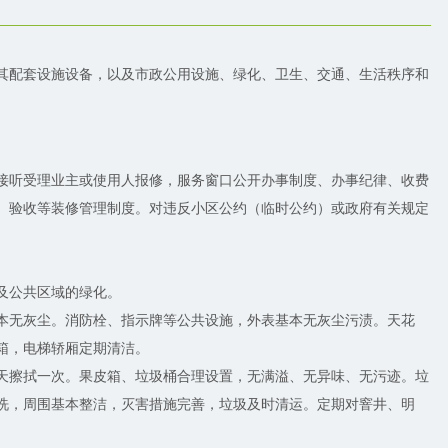
其配套设施设备，以及市政公用设施、绿化、卫生、交通、生活秩序和
。
时接听受理业主或使用人报修，服务窗口公开办事制度、办事纪律、收费
、验收等装修管理制度。对违反小区公约（临时公约）或政府有关规定
及公共区域的绿化。
本无灰尘。消防栓、指示牌等公共设施，外表基本无灰尘污渍。天花
箱，电梯轿厢定期清洁。
天擦拭一次。果皮箱、垃圾桶合理设置，无满溢、无异味、无污迹。垃
洗，周围基本整洁，灭害措施完善，垃圾及时清运。定期对窨井、明