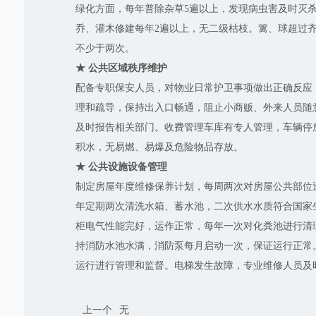
绿化方面，每年普除杂草5遍以上，发现病虫害及时灭
乔、灌木修建每年2遍以上，无二级枯枝。篱、球超过齐
不少于两次。
★ 公共区域秩序维护
配备专职保安人员，对物业日常护卫事项做出正确反应
理和疏导，保持出入口畅通，阻止小商贩、外来人员随
及时报告相关部门。收费管理车库有专人管理，车辆停
积水，无易燃、易爆及危险物品存放。
★ 公共设施设备管理
制定房屋年度维修保养计划，每周两次对房屋公共部位
年定期两次清洗水箱、蓄水池，二次供水水质符合国家
柜电气性能完好，运作正常，每年一次对化粪池进行清
持消防水池水满，消防泵每月启动一次，保证运行正常
运行进行管理和监督。电梯发生故障，专业维修人员及
上一个
无