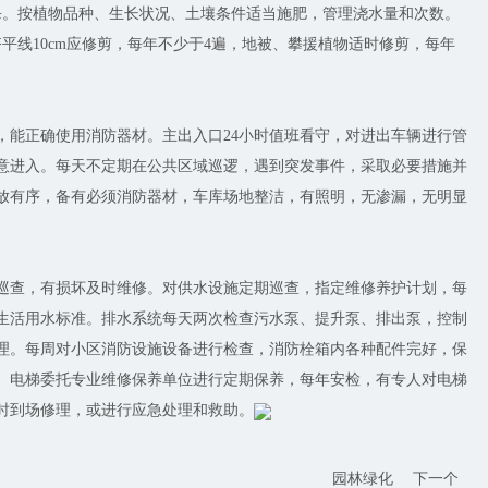
杀。按植物品种、生长状况、土壤条件适当施肥，管理浇水量和次数。
平线10cm应修剪，每年不少于4遍，地被、攀援植物适时修剪，每年
，能正确使用消防器材。主出入口24小时值班看守，对进出车辆进行管
意进入。每天不定期在公共区域巡逻，遇到突发事件，采取必要措施并
放有序，备有必须消防器材，车库场地整洁，有照明，无渗漏，无明显
巡查，有损坏及时维修。对供水设施定期巡查，指定维修养护计划，每
生活用水标准。排水系统每天两次检查污水泵、提升泵、排出泵，控制
理。每周对小区消防设施设备进行检查，消防栓箱内各种配件完好，保
。电梯委托专业维修保养单位进行定期保养，每年安检，有专人对电梯
时到场修理，或进行应急处理和救助。
园林绿化
下一个