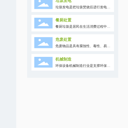
垃圾发电
要在一个特定区域内，把大气环境看
垃圾发电是把垃圾焚烧后进行发电。
作一个整体，综合运用各种防治污染
运用焚烧技术，通过科学方法控制有
的技术措施改善大气质量。由于各地
害物质的产生，能够彻底无害化处理
区的大气污染特征、条件以及大气污
餐厨处置
垃圾，使垃圾量明显减少，并实现资
染综合防治的方向和重点不尽相同，
餐厨垃圾是居民在生活消费过程中形
源的再利用，有效节约土地环境资
因此需要因地制宜地提出相应的对
成的生活废物，主要分为餐饮垃圾和
源。
策。服务内容包括烟气治理和工业废
厨余垃圾。前者产生自饭店、食堂等
气治理
危废处置
餐饮业，后者主要来自居民日常烹调
危废物品是具有腐蚀性、毒性、易燃
中废弃料。餐厨垃圾极易腐烂变质，
性、感染性等危险特性，或者可能对
传播细菌和病毒，是城市环境一个重
环境或者人体健康造成有害影响的废
要污染源，对餐厨垃圾的无害化、再
机械制造
弃物品。随着工业的发展和生活废物
利用和资源化是餐厨处置的重要目
环保设备机械制造行业是支撑环保产
的多样化，危险废物的排放日益增
标。
业的重要分支。河北人和环境公司的
多，带来了严重污染和潜在隐患。危
环保设备用于控制环境污染、改善环
险废物处置，是用改变危废品物理、
境质量，包括制造和建造出来的机械
化学、生物特性的方法，达到减少废
产品、构筑物及系统。
物数量、缩小固体体积、减少或者消
除其危险成分的目的，或者将危险废
物最终置于符合环境保护规定要求的
场所