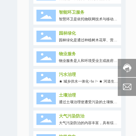
数据技术，通过后台AI识别，自动称
重、积分兑换等手段，将传统的垃圾
智能环卫服务
分类回收箱智能化、数据化，进而减
智慧环卫是依托物联网技术与移动互
少了前端人员监督成本，引导居民提
联网技术，对环卫管理所涉及到的
高垃圾分类意识，实现垃圾分类的精
人、车、物、事进行全过程实时管
细化管理。
园林绿化
理，合理设计规划环卫管理模式，提
园林绿化是通过种植树木花草、营造
升环卫作业质量，降低环卫运营成
建筑和布置园路等方式，将公园、花
本，用数字评估和推动垃圾分类管理
园、植物园、动物园等园林场所、以
效果。其中包括作业状态监控，出勤
物业服务
及包括道路两侧或中间的区域、街景
状态监控，环卫基础设施监控，重点
物业服务是人和环境受业主或政府委
空地，进行绿化美化及养护。人和环
对象监控与信息实时推送，实时视频
托，对房屋建筑及其配套设施设备，
境依靠优势的团队力量，为甲方提供
查看，指令下发，轨迹回放等内容。
以及市政公用设施、绿化、卫生、交
城市园林规划设计、道路绿化施工、
污水治理
通、生活秩序和环境容貌等管理项目
城市街景绿化施工、绿化工程养护等
★ 城乡供水一体化<br /> ★ 河道生态
进行维护、修缮、管理等内容服务。
专业化设计及施工管理的一条龙服
修复<br /> ★ 农村污水治理<br />
务。
土壤治理
通过土壤治理使遭受污染的土壤恢复
正常功能，通常利用物理、化学和生
物的方法转移、吸收、降解和转化土
大气污染防治
壤中的污染物，使其浓度降低到可接
大气污染防治的内容丰富，具有综合
受水平，或将有毒有害的污染物转化
性和系统性，涉及环境规划管理、能
为无害的物质。
源利用、污染防治等许多方面。还需